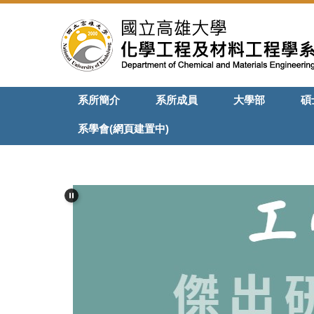
跳
到
主
要
內
容
系所簡介
系所成員
大學部
碩
區
系學會(網頁建置中)