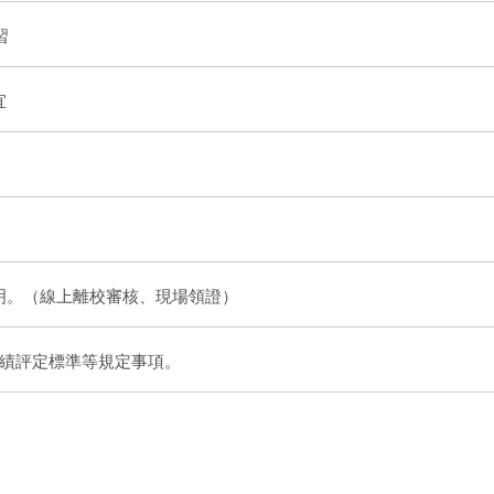
習
宜
賽
說明。（線上離校審核、現場領證）
績評定標準等規定事項。