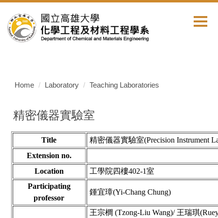
Jump
to
the
main
content
block
Home
Laboratory
Teaching Laboratories
精密儀器實驗室
Title
精密儀器
實驗室(Precision Instrument La
Extension no.
Location
工學院四樓402-1室
Participating
鍾宜璋(Yi-Chang Chung)
professor
王宗櫚 (Tzong-Liu Wang)/ 王瑞琪(Ruey-C